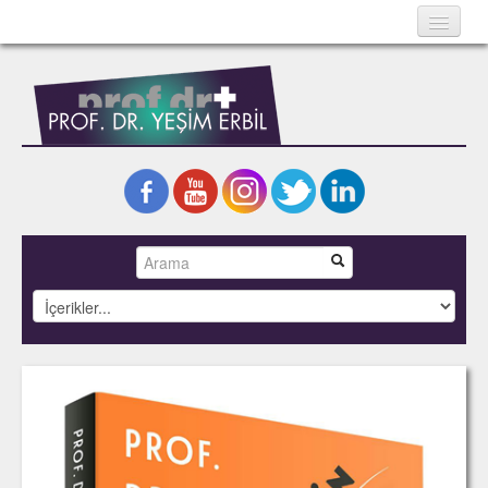
Ana Sayfa
Hakkında
Bilimsel Yazılar
Kitaplar
Projeler
Fotoğraflar
Basında Yeşim Erbil
İletişim
English