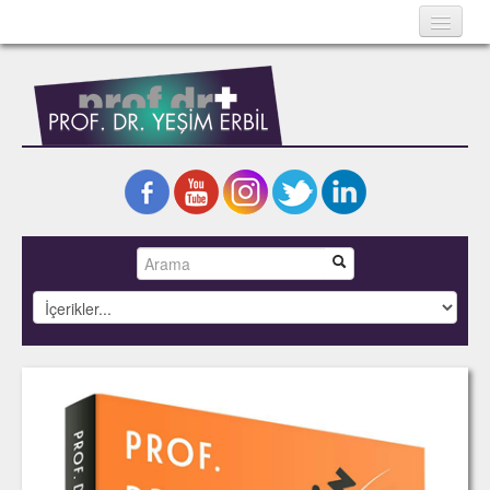
Ana Sayfa
Hakkında
Bilimsel Yazılar
Kitaplar
Projeler
Fotoğraflar
Basında Yeşim Erbil
İletişim
English