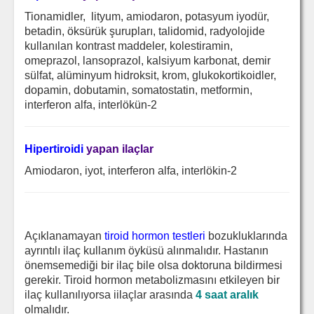
Tionamidler, lityum, amiodaron, potasyum iyodür,
betadin, öksürük şurupları, talidomid, radyolojide
kullanılan kontrast maddeler, kolestiramin,
omeprazol, lansoprazol, kalsiyum karbonat, demir
sülfat, alüminyum hidroksit, krom, glukokortikoidler,
dopamin, dobutamin, somatostatin, metformin,
interferon alfa, interlökün-2
Hipertiroidi
yapan ilaçlar
Amiodaron, iyot, interferon alfa, interlökin-2
Açıklanamayan
tiroid hormon testleri
bozukluklarında
ayrıntılı ilaç kullanım öyküsü alınmalıdır. Hastanın
önemsemediği bir ilaç bile olsa doktoruna bildirmesi
gerekir. Tiroid hormon metabolizmasını etkileyen bir
ilaç kullanılıyorsa iilaçlar arasında
4 saat aralık
olmalıdır.