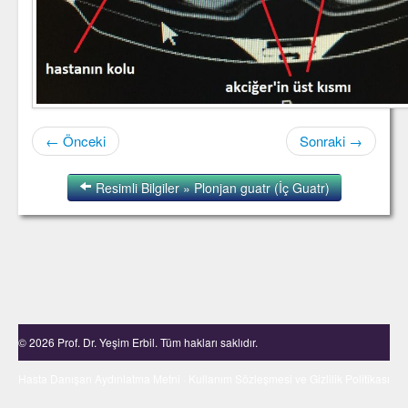
← Önceki
Sonraki →
Resimli Bilgiler » Plonjan guatr (İç Guatr)
© 2026 Prof. Dr. Yeşim Erbil. Tüm hakları saklıdır.
Hasta Danışan Aydınlatma Metni
·
Kullanım Sözleşmesi ve Gizlilik Politikası