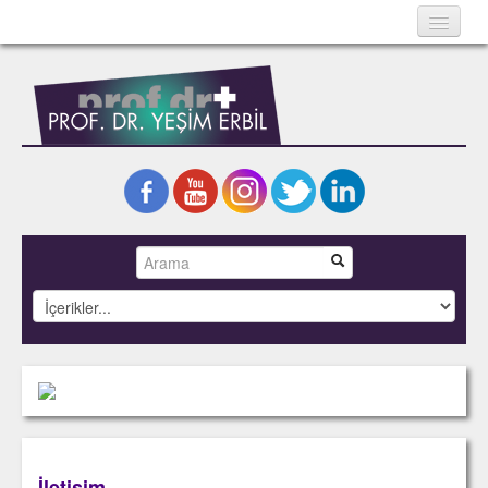
Ana Sayfa
Hakkında
Bilimsel Yazılar
Kitaplar
Projeler
Fotoğraflar
Basında Yeşim Erbil
İletişim
English
İletişim