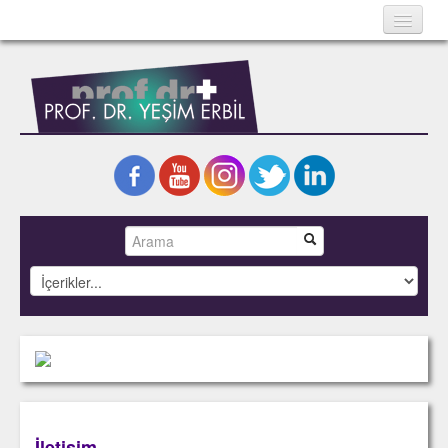
Ana Sayfa
Hakkında
Bilimsel Yazılar
Kitaplar
Projeler
Fotoğraflar
Basında Yeşim Erbil
İletişim
English
İletişim