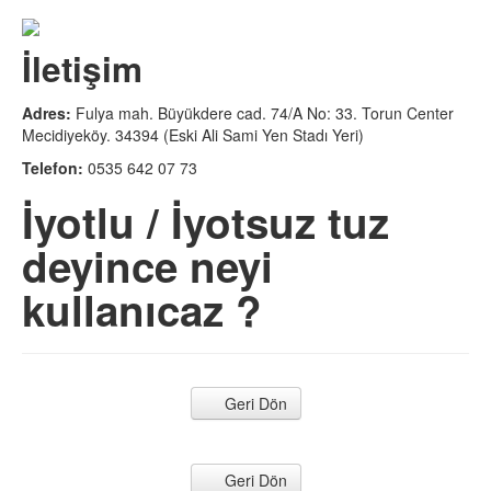
Böbrek yetmezliğinde hiperparatiroidi
Paratiroid bezler ve kemik erimesi
Adrenal bez hormonları
Adrenal bez hastalıkları
İletişim
Adres:
Fulya mah. Büyükdere cad. 74/A No: 33. Torun Center
Mecidiyeköy. 34394 (Eski Ali Sami Yen Stadı Yeri)
Telefon:
0535 642 07 73
İyotlu / İyotsuz tuz
deyince neyi
kullanıcaz ?
Geri Dön
Geri Dön