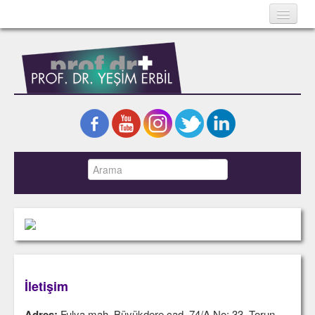
Ana Sayfa
Hakkında
Bilimsel Yazılar
Kitaplar
Projeler
Fotoğraflar
Basında Yeşim Erbil
İletişim
English
İletişim
Adres:
Fulya mah. Büyükdere cad. 74/A No: 33. Torun