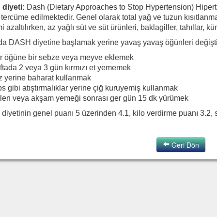
diyeti:
Dash (Dietary Approaches to Stop Hypertension) Hiperta
 tercüme edilmektedir. Genel olarak total yağ ve tuzun kısıtlanm
mi azaltılırken, az yağlı süt ve süt ürünleri, baklagiller, tahıllar,
da DASH diyetine başlamak yerine yavaş yavaş öğünleri değişti
r öğüne bir sebze veya meyve eklemek
ftada 2 veya 3 gün kırmızı et yememek
z yerine baharat kullanmak
s gibi atıştırmalıklar yerine çiğ kuruyemiş kullanmak
len veya akşam yemeği sonrası ger gün 15 dk yürümek
iyetinin genel puanı 5 üzerinden 4.1, kilo verdirme puanı 3.2, sa
Geri Dön