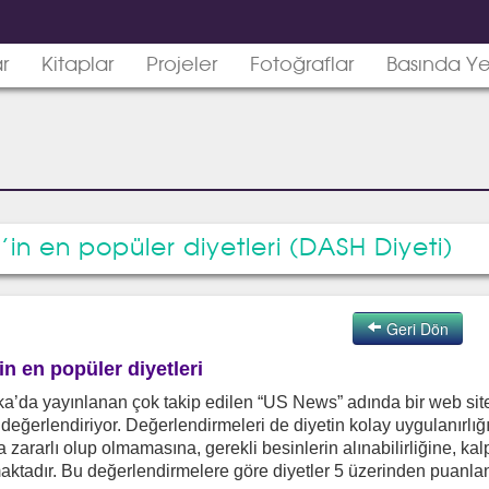
ar
Kitaplar
Projeler
Fotoğraflar
Basında Ye
’in en popüler diyetleri (DASH Diyeti)
Geri Dön
in en popüler diyetleri
a’da yayınlanan çok takip edilen “US News” adında bir web sitesi 
 değerlendiriyor. Değerlendirmeleri de diyetin kolay uygulanırlığ
a zararlı olup olmamasına, gerekli besinlerin alınabilirliğine, k
aktadır. Bu değerlendirmelere göre diyetler 5 üzerinden puanla